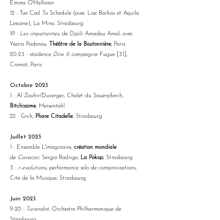
Emma O'Halloran
12 : Too Cool To Schedule (avec Lise Barkas et Aquila
Lescene), La Mine, Strasbourg
19 :
Les impatientes
, de Djaïli Amadou Amal, avec
Ysanis Padonou,
Théâtre de la Boutonnière
, Paris
20-23 : résidence
Dire II
, compagnie Fugue [31],
Cromot, Paris
Octobre 2023
1 : Al Zouhir/Duverger, Chalet du Sauerpferch,
Bitchissime
, Meisentahl
22 : Grch,
Phare Citadelle
, Strasbourg
Juillet 2023
1 : Ensemble L'imaginaire,
création mondiale
de
Cavacar
, Sérgio Rodrigo,
La Pokop
, Strasbourg
3 :
r-evolutions
, performance solo de comprovisations,
Cité de la Musique, Strasbourg
Juin 2023
9-20 :
Turandot
, Orchestre Philharmonique de
Strasbourg