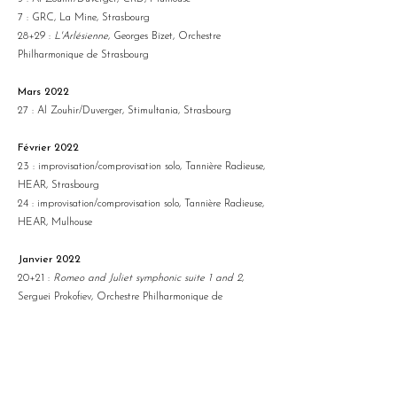
7 : GRC, La Mine, Strasbourg
28+29 :
L'Arlésienne
, Georges Bizet, Orchestre
Philharmonique de Strasbourg
Mars 2022
27 : Al Zouhir/Duverger, Stimultania, Strasbourg
Février 2022
23 : improvisation/comprovisation solo, Tannière Radieuse,
HEAR, Strasbourg
24 : improvisation/comprovisation solo, Tannière Radieuse,
HEAR, Mulhouse
Janvier 2022
20+21 :
Romeo and Juliet
symphonic suite
1 and 2
,
Serguei Prokofiev, Orchestre Philharmonique de
Strasbourg
Décembre 2021
9 : GRC, séminaire doctoral
CDFA-ICM II
, Strasbourg
17 : RE/SONO, Evron