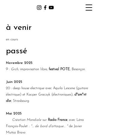
à venir
en cours
passé
Novembre 2025
9 :
Grch
, improvisation libre,
festival POTE
, Besançon.
Juin 2025
20 : deep house électrique avec Aquila Lescene (guitare
électrique) et Kacper Graczyk (électroniques),
d*am*nt
d'or
, Strasbourg
Mai 2025
Création Mondiale
sur
Radio France
, avec Léna
François-Poulet :
"… de bord d'attaque... "
de Javier
Muñoz Bravo​