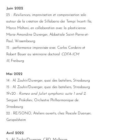
Juin 2022
25 :
Résiliences
, improvisation et comprovisation solo
autour de la création de Sillabario dei Tempi Incerti IIa,
Marco Molteni, en collaboration avec la plasticienne
Marie-Amandine Duverger, Abbatiale Saint-Pierre-et-
Paul, Wissembourg
15 : performance improvisée avec Carlos Cordeiro et
Robert Bauer au séminaire doctoral
CDFA-ICM
III,
Freiburg
Mai 2022
14 : Al Zouhir/Duverger, quai des bateliers, Strasbourg
15 : Al Zouhir/Duverger, quai des bateliers, Strasbourg
19+20 :
Romeo and Juliet
symphonic suite
1 and 2
,
Serguei Prokofiev, Orchestre Philharmonique de
Strasbourg
22 : RE/SONO, Ateliers ouverts, chez Pascale Duanyer,
Geispolsheim
Avril 2022
5 : Al Zouhir/Duverger, CRD, Mulhouse