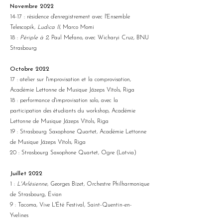
Novembre 2022
14-17 : résidence d'enregistrement avec l'Ensemble
Telescopik,
Ludica II
, Marco Momi
18 :
Périple à 2
, Paul Mefano, avec Wicharyi Cruz, BNU
Strasbourg
Octobre 2022
17 : atelier sur l'improvisation et la comprovisation,
Académie Lettonne de Musique Jāzeps Vītols, Riga
18 : performance d'improvisation solo, avec la
participation des étudiants du workshop, Académie
Lettonne de Musique Jāzeps Vītols, Riga
19 : Strasbourg Saxophone Quartet, Académie Lettonne
de Musique Jāzeps Vītols, Riga
20 : Strasbourg Saxophone Quartet, Ogre (Latvia)
Juillet 2022
1 :
L'Arlésienne
, Georges Bizet, Orchestre Philharmonique
de Strasbourg, Évian
9 : Tacoma, Vive L'Été Festival, Saint-Quentin-en-
Yvelines