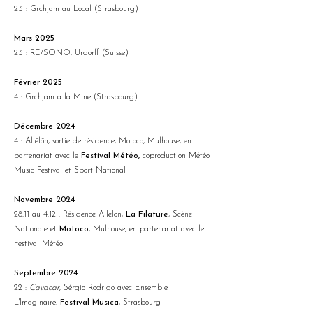
23 : Grchjam au Local (Strasbourg)
Mars 2025
23 : RE/SONO, Urdorff (Suisse)
Février 2025
4 : Grchjam à la Mine (Strasbourg)
Décembre 2024
4 : Allēlōn, sortie de résidence, Motoco, Mulhouse, en
partenariat avec le
Festival Météo,
coproduction Météo
Music Festival et Sport National
Novembre 2024
28.11 au 4.12 : Résidence Allēlōn,
La Filature
, Scène
Nationale et
Motoco
, Mulhouse, en partenariat avec le
Festival Météo
Septembre 2024
22 :
Cavacar
, Sérgio Rodrigo avec Ensemble
L'Imaginaire,
Festival Musica
, Strasbourg