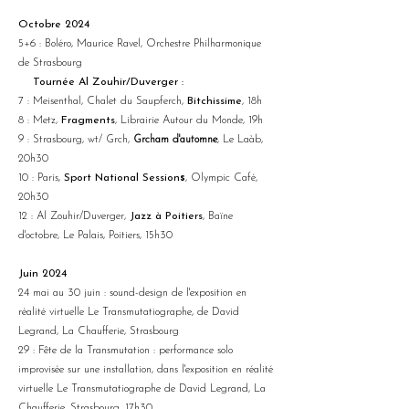
Octobre 2024
5+6 : Boléro, Maurice Ravel, Orchestre Philharmonique
de Strasbourg
Tournée Al Zouhir/Duverger :
7 : Meisenthal, Chalet du Saupferch,
Bitchissime
, 18h
8 : Metz,
Fragments
, Librairie Autour du Monde, 19h
9 : Strasbourg, wt/ Grch,
Grcham d'automne
, Le Laàb,
20h30
10 : Paris,
Sport National Session
s
, Olympic Café,
20h30
12 : Al Zouhir/Duverger,
Jazz à Poitiers
, Baïne
d'octobre, Le Palais, Poitiers, 15h30
Juin 2024
24 mai au 30 juin : sound-design de l'exposition en
réalité virtuelle Le Transmutatiographe, de David
Legrand, La Chaufferie, Strasbourg
29 : Fête de la Transmutation : performance solo
improvisée sur une installation, dans l'exposition en réalité
virtuelle Le Transmutatiographe de David Legrand, La
Chaufferie, Strasbourg, 17h30