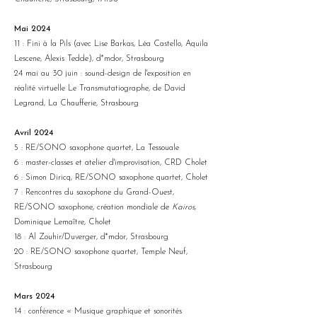
Mai 2024
11 : Fini à la Pils (avec Lise Barkas, Léa Castello, Aquila
Lescene, Alexis Tedde), d*mdor, Strasbourg
24 mai au 30 juin : sound-design de l'exposition en
réalité virtuelle Le Transmutatiographe, de David
Legrand, La Chaufferie, Strasbourg
Avril 2024
5 : RE/SONO saxophone quartet, La Tessouale
6 : master-classes et atelier d'improvisation, CRD Cholet
6 : Simon Diricq, RE/SONO saxophone quartet, Cholet
7 : Rencontres du saxophone du Grand-Ouest,
RE/SONO saxophone, création mondiale
de
Kairos
,
Dominique Lemaître, Cholet
18 : Al Zouhir/Duverger, d*mdor, Strasbourg
20 : RE/SONO saxophone quartet, Temple Neuf,
Strasbourg
Mars 2024
14 : conférence « Musique graphique et sonorités