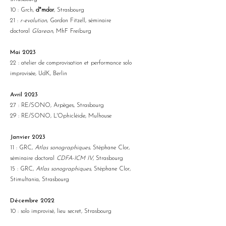
10 : Grch,
d*mdor
, Strasbourg
21 :
r-evolution
, Gordon Fitzell, séminaire
doctoral
Glarean
, MhF Freiburg
Mai 2023
22 : atelier de comprovisation et performance solo
improvisée, UdK, Berlin
Avril 2023
27 : RE/SONO, Arpèges, Strasbourg
29 : RE/SONO, L'Ophicléide, Mulhouse
Janvier 2023
11 : GRC,
Atlas sonographiques
, Stéphane Clor,
séminaire doctoral
CDFA-ICM IV
, Strasbourg
15 : GRC,
Atlas sonographiques
, Stéphane Clor,
Stimultania, Strasbourg
Décembre 2022
10 : solo improvisé, lieu secret, Strasbourg