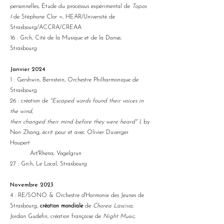
personnelles, Étude du processus expérimental de
Topos
I
de Stéphane Clor », HEAR/Université de
Strasbourg/ACCRA/CREAA
16 : Grch, Cité de la Musique et de la Danse,
Strasbourg
Janvier 2024
1 : Gershwin, Bernstein
, Orchestre Philharmonique de
Strasbourg
26 : création de
"Escaped words found their voices in
the wind,
then changed their mind before they were heard" I
, by
Nan Zhang, écrit pour et avec Olivier Duverger
Houpert
Art'Rhena, Vogelgrun
27 :
Grch, Le Local, Strasbourg
Novembre 2023
4 : RE/SONO & Orchestre d'Harmonie des Jeunes de
Strasbourg,
création mondiale
de
Chorea Lasciva
,
Jordan Gudefin, création française de
Night Music
,