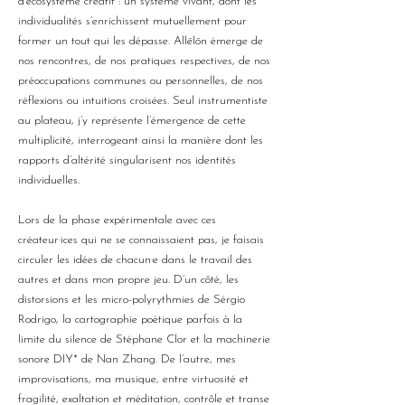
d’écosystème créatif : un système vivant, dont les
individualités s’enrichissent mutuellement pour
former un tout qui les dépasse. Allēlōn émerge de
nos rencontres, de nos pratiques respectives, de nos
préoccupations communes ou personnelles, de nos
réflexions ou intuitions croisées. Seul instrumentiste
au plateau, j’y représente l’émergence de cette
multiplicité, interrogeant ainsi la manière dont les
rapports d’altérité singularisent nos identités
individuelles.
Lors de la phase expérimentale avec ces
créateur·ices qui ne se connaissaient pas, je faisais
circuler les idées de chacun·e dans le travail des
autres et dans mon propre jeu. D’un côté, les
distorsions et les micro-polyrythmies de Sérgio
Rodrigo, la cartographie poétique parfois à la
limite du silence de Stéphane Clor et la machinerie
sonore DIY* de Nan Zhang. De l’autre, mes
improvisations, ma musique, entre virtuosité et
fragilité, exaltation et méditation, contrôle et transe