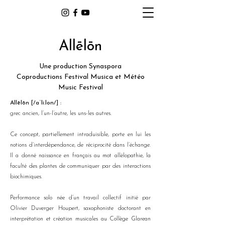
Allēlōn
Une production Synaspora
Coproductions Festival Musica et Météo
Music Festival
Allēlōn [/aˈli.lon/] :
grec ancien, l’un-l’autre, les uns-les autres.
Ce concept, partiellement intraduisible, porte en lui les
notions d’interdépendance, de réciprocité dans l’échange.
Il a donné naissance en français au mot allélopathie, la
faculté des plantes de communiquer par des interactions
biochimiques.
Performance solo née d’un travail collectif initié par
Olivier Duverger Houpert, saxophoniste doctorant en
interprétation et création musicales au Collège Glarean