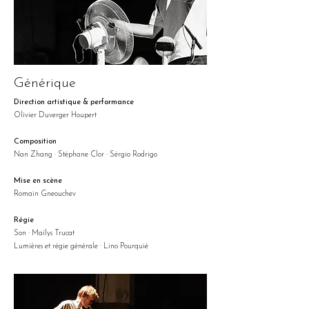
photo : Pierre Chinellato
Générique
Direction artistique & performance
Olivier Duverger Houpert
Composition
Nan Zhang · Stéphane Clor · Sérgio Rodrigo
Mise en scène
Romain Gneouchev
Régie
Son · Maïlys Trucat
Lumières et régie générale · Lino Pourquié